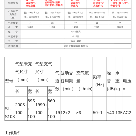
气垫未充
气垫充气
气尺寸
尺寸
气
波动交
充气流
噪
承
频率
（mm）
（mm）
型号
道
替周期
量
音
重
电压
（Hz）
数
（min）
（L/min)
(dB)
kg
v
长
宽
长
宽
895
860
2005±
1990±
SL-
±
±
100
100
19
12±2
≥6
50±1
≤40
135
AC220
S108
100
100
工作条件