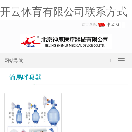
开云体育有限公司联系方式
语言选择:
网站导航
Toggl
navig
简易呼吸器